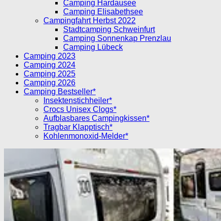
Camping Hardausee
Camping Elisabethsee
Campingfahrt Herbst 2022
Stadtcamping Schweinfurt
Camping Sonnenkap Prenzlau
Camping Lübeck
Camping 2023
Camping 2024
Camping 2025
Camping 2026
Camping Bestseller*
Insektenstichheiler*
Crocs Unisex Clogs*
Aufblasbares Campingkissen*
Tragbar Klapptisch*
Kohlenmonoxid-Melder*