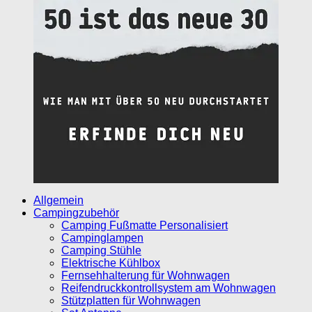
Allgemein
Campingzubehör
Camping Fußmatte Personalisiert
Campinglampen
Camping Stühle
Elektrische Kühlbox
Fernsehhalterung für Wohnwagen
Reifendruckkontrollsystem am Wohnwagen
Stützplatten für Wohnwagen