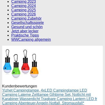
Camping 2023
Camping 2024
Camping 2025
Camping 2026
Camping Zubehör
Gesellschaftsspiele
Gesund und schön
Jetzt aber lecker
Praktische Tipps
WWCamping allgemein
Kundenbewertungen
Yizhet Campinglampe, 4xLED Campinglampe LED
Camping Laterne Zeltlampe Glhbirne Set, Notlicht mit
Karabiner Wasserdicht Tragbare Camping Lantern LED fr
Camping,Abenteuer,Angeln,Notfall, Stromausfall*