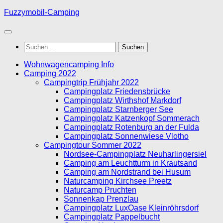
Unter
Fuzzymobil-Camping
dem
Inhalt
Suchen
nach:
Wohnwagencamping Info
Camping 2022
Campingtrip Frühjahr 2022
Campingplatz Friedensbrücke
Campingplatz Wirthshof Markdorf
Campingplatz Starnberger See
Campingplatz Katzenkopf Sommerach
Campingplatz Rotenburg an der Fulda
Campingplatz Sonnenwiese Vlotho
Campingtour Sommer 2022
Nordsee-Campingplatz Neuharlingersiel
Camping am Leuchtturm in Krautsand
Camping am Nordstrand bei Husum
Naturcamping Kirchsee Preetz
Naturcamp Pruchten
Sonnenkap Prenzlau
Campingplatz LuxOase Kleinröhrsdorf
Campingplatz Pappelbucht