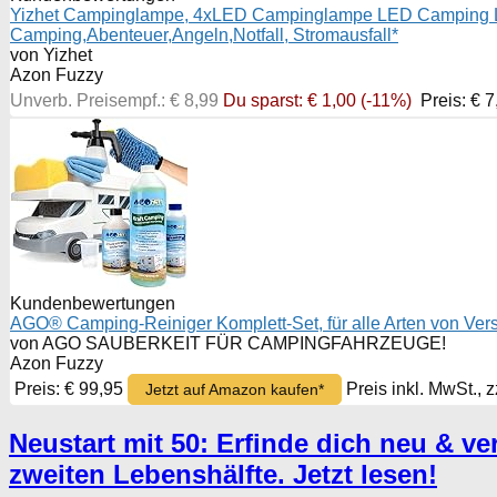
Yizhet Campinglampe, 4xLED Campinglampe LED Camping Later
Camping,Abenteuer,Angeln,Notfall, Stromausfall*
von Yizhet
Azon Fuzzy
Unverb. Preisempf.: € 8,99
Du sparst: € 1,00 (-11%)
Preis: € 
Kundenbewertungen
AGO® Camping-Reiniger Komplett-Set, für alle Arten von V
von AGO SAUBERKEIT FÜR CAMPINGFAHRZEUGE!
Azon Fuzzy
Preis: € 99,95
Preis inkl. MwSt., 
Jetzt auf Amazon kaufen*
Neustart mit 50: Erfinde dich neu & ve
zweiten Lebenshälfte. Jetzt lesen!