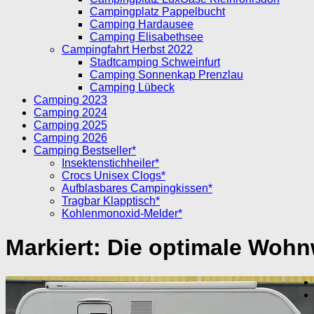
Campingplatz Pappelbucht
Camping Hardausee
Camping Elisabethsee
Campingfahrt Herbst 2022
Stadtcamping Schweinfurt
Camping Sonnenkap Prenzlau
Camping Lübeck
Camping 2023
Camping 2024
Camping 2025
Camping 2026
Camping Bestseller*
Insektenstichheiler*
Crocs Unisex Clogs*
Aufblasbares Campingkissen*
Tragbar Klapptisch*
Kohlenmonoxid-Melder*
Markiert:
Die optimale Woh