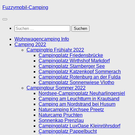
Unter
Fuzzymobil-Camping
dem
Inhalt
Suchen
nach:
Wohnwagencamping Info
Camping 2022
Campingtrip Frühjahr 2022
Campingplatz Friedensbrücke
Campingplatz Wirthshof Markdorf
Campingplatz Starnberger See
Campingplatz Katzenkopf Sommerach
Campingplatz Rotenburg an der Fulda
Campingplatz Sonnenwiese Vlotho
Campingtour Sommer 2022
Nordsee-Campingplatz Neuharlingersiel
Camping am Leuchtturm in Krautsand
Camping am Nordstrand bei Husum
Naturcamping Kirchsee Preetz
Naturcamp Pruchten
Sonnenkap Prenzlau
Campingplatz LuxOase Kleinröhrsdorf
Campingplatz Pappelbucht