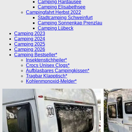
Camping Hardausee
Camping Elisabethsee
Campingfahrt Herbst 2022
Stadtcamping Schweinfurt
Camping Sonnenkap Prenzlau
Camping Lübeck
Camping 2023
Camping 2024
Camping 2025
Camping 2026
Camping Bestseller*
Insektenstichheiler*
Crocs Unisex Clogs*
Aufblasbares Campingkissen*
Tragbar Klapptisch*
Kohlenmonoxid-Melder*