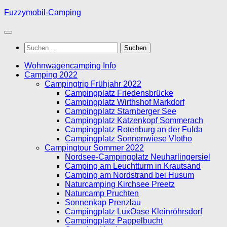
Unter
Fuzzymobil-Camping
dem
Inhalt
Suchen
nach:
Wohnwagencamping Info
Camping 2022
Campingtrip Frühjahr 2022
Campingplatz Friedensbrücke
Campingplatz Wirthshof Markdorf
Campingplatz Starnberger See
Campingplatz Katzenkopf Sommerach
Campingplatz Rotenburg an der Fulda
Campingplatz Sonnenwiese Vlotho
Campingtour Sommer 2022
Nordsee-Campingplatz Neuharlingersiel
Camping am Leuchtturm in Krautsand
Camping am Nordstrand bei Husum
Naturcamping Kirchsee Preetz
Naturcamp Pruchten
Sonnenkap Prenzlau
Campingplatz LuxOase Kleinröhrsdorf
Campingplatz Pappelbucht