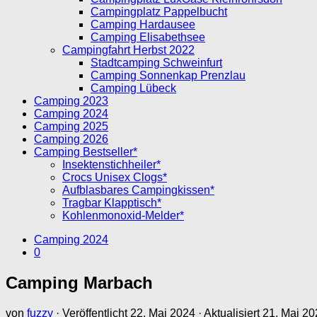
Campingplatz Pappelbucht
Camping Hardausee
Camping Elisabethsee
Campingfahrt Herbst 2022
Stadtcamping Schweinfurt
Camping Sonnenkap Prenzlau
Camping Lübeck
Camping 2023
Camping 2024
Camping 2025
Camping 2026
Camping Bestseller*
Insektenstichheiler*
Crocs Unisex Clogs*
Aufblasbares Campingkissen*
Tragbar Klapptisch*
Kohlenmonoxid-Melder*
Camping 2024
0
Camping Marbach
von
fuzzy
· Veröffentlicht
22. Mai 2024
· Aktualisiert
21. Mai 20