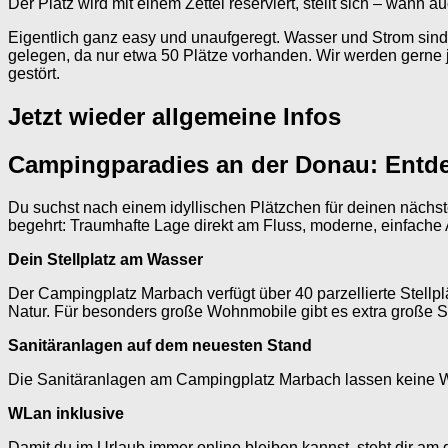
Der Platz wird mit einem Zettel reserviert, stellt sich – wann
Eigentlich ganz easy und unaufgeregt. Wasser und Strom sind 
gelegen, da nur etwa 50 Plätze vorhanden. Wir werden gerne j
gestört.
Jetzt wieder allgemeine Infos
Campingparadies an der Donau: Entd
Du suchst nach einem idyllischen Plätzchen für deinen näch
begehrt: Traumhafte Lage direkt am Fluss, moderne, einfache
Dein Stellplatz am Wasser
Der Campingplatz Marbach verfügt über 40 parzellierte Stell
Natur. Für besonders große Wohnmobile gibt es extra große St
Sanitäranlagen auf dem neuesten Stand
Die Sanitäranlagen am Campingplatz Marbach lassen keine 
WLan inklusive
Damit du im Urlaub immer online bleiben kannst, steht dir a