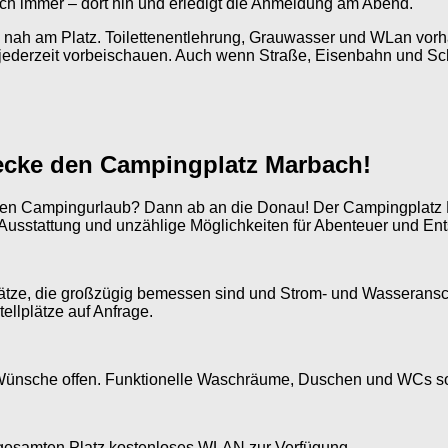
 auch immer – dort hin und erledigt die Anmeldung am Abend.
nah am Platz. Toilettenentlehrung, Grauwasser und WLan vorhand
ederzeit vorbeischauen. Auch wenn Straße, Eisenbahn und Schif
ecke den Campingplatz Marbach!
sten Campingurlaub? Dann ab an die Donau! Der Campingplatz M
 Ausstattung und unzählige Möglichkeiten für Abenteuer und En
plätze, die großzügig bemessen sind und Strom- und Wasseransc
ellplätze auf Anfrage.
Wünsche offen. Funktionelle Waschräume, Duschen und WCs so
m gesamten Platz kostenloses WLAN zur Verfügung.