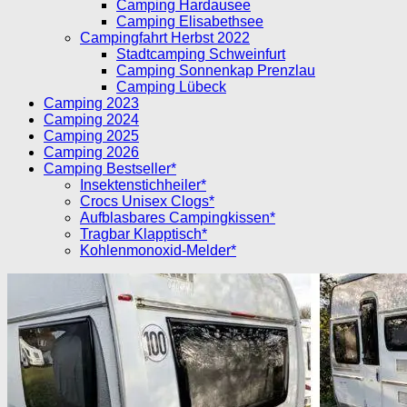
Camping Hardausee
Camping Elisabethsee
Campingfahrt Herbst 2022
Stadtcamping Schweinfurt
Camping Sonnenkap Prenzlau
Camping Lübeck
Camping 2023
Camping 2024
Camping 2025
Camping 2026
Camping Bestseller*
Insektenstichheiler*
Crocs Unisex Clogs*
Aufblasbares Campingkissen*
Tragbar Klapptisch*
Kohlenmonoxid-Melder*